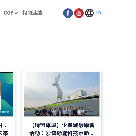
EN
COP
相關連結
對：
【聯盟專屬】企業減碳學習
未來
活動：沙崙綠能科技示範場