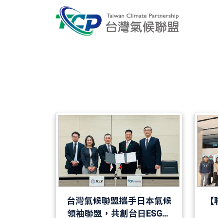
台灣氣候聯盟攜手日本氣候
【
領袖聯盟，共創台日ESG合