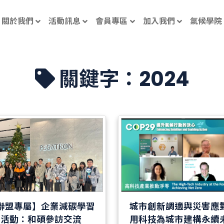
關於我們
活動訊息
會員專區
加入我們
氣候學院
關鍵字：2024
聯盟專屬】企業減碳學習
城市創新調適與災害應
活動：和碩參訪交流
用科技為城市建構永續