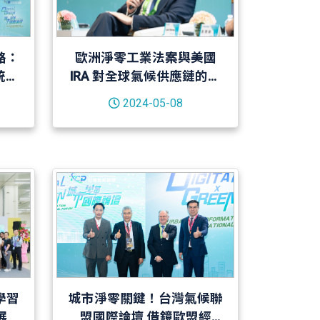
路：
歐洲淨零工業法案與美國
統，
IRA 對全球氣候供應鏈的影
響－20240321
2024-05-08
學習
城市淨零關鍵！台灣氣候聯
展
盟國際論壇 借鏡歐盟經