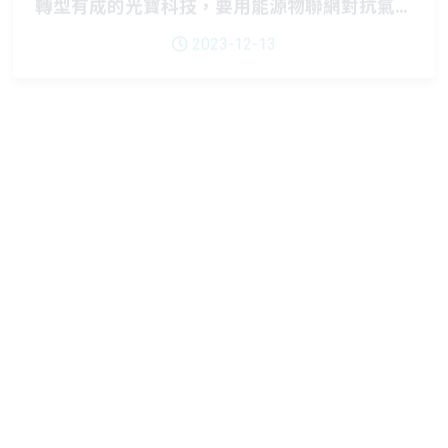
COP28直擊 ｜從「全世界最耗能的能源公司」
變成五年蟬聯「全球百大永續企業」，沃旭能源
的能源轉型記
2023-12-11