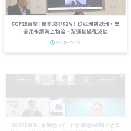
COP28直擊 | 最多減排92%！從亞洲到歐洲，宏
碁用永續海上物流，幫運輸過程減碳
2023-12-13
COP28直擊 | 你聽過IoT，但你聽過IoE嗎？近年
轉型有成的光寶科技，要用能源物聯網對抗氣候
變遷！
2023-12-13