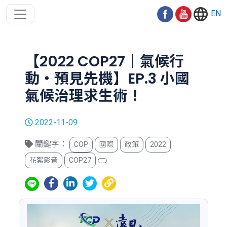
EN
【2022 COP27｜氣候行
動・預見先機】EP.3 小國
氣候治理求生術！
2022-11-09
關鍵字：
COP
國際
政策
2022
花絮影音
COP27