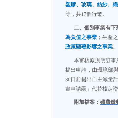
塑膠、玻璃、紡紗、織
等，共
17
個行業。
二、個別事業有下
為負值之事業
；生產之
政策顯著影響之事業
。
本審核原則明訂事
提出申請，由環境部
30
日前提出自主減量
畫申請函」代替核定證
附加檔案：
碳費徵