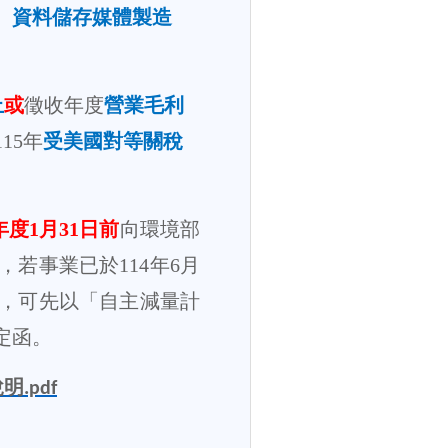
、資料儲存媒體製造
上
或
徵收年度
營業毛利
115
年
受美國對等關稅
年度
1
月
31
日前
向環境部
，若事業已於
114
年
6
月
，可先以「自主減量計
定函。
說明
.pdf