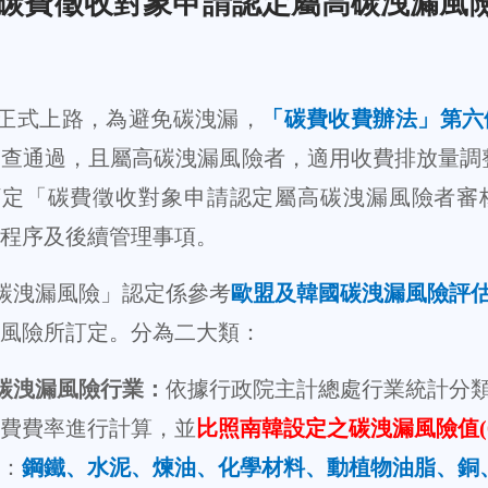
碳費徵收對象申請認定屬高碳洩漏風
正式上路，為避免碳洩漏，
「碳費收費辦法」第六
審查通過，且屬高碳洩漏風險者，適用收費排放量調
訂定「碳費徵收對象申請認定屬高碳洩漏風險者審
程序及後續管理事項。
碳洩漏風險」認定係參考
歐盟及韓國碳洩漏風險評
風險所訂定。分為二大類：
碳洩漏風險行業：
依據行政院主計總處行業統計分
費費率進行計算，並
比照南韓設定之碳洩漏風險值
：
鋼鐵、水泥、煉油、化學材料、動植物油脂、銅