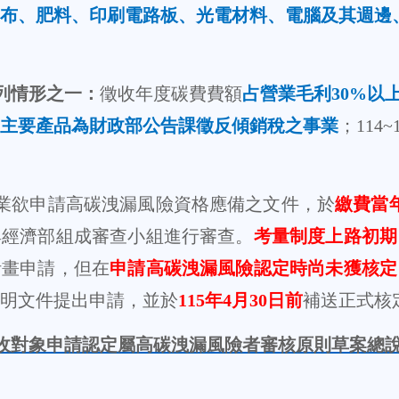
布、肥料、印刷電路板、光電材料、電腦及其週邊
列情形之一：
徵收年度碳費費額
占營業毛利
30%
以
主要產品為財政部公告課徵反傾銷稅之事業
；
114~
業欲申請高碳洩漏風險資格應備之文件，於
繳費當
與經濟部組成審查小組進行審查。
考量制度上路初期
計畫申請，但在
申請高碳洩漏風險認定時尚未獲核定
明文件提出申請，並於
115
年
4
月
30
日前
補送正式核
收對象申請認定屬高碳洩漏風險者審核原則草案總