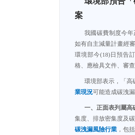
環境部預告「
案
我國碳費制度今年
如有自主減量計畫經
環境部今
(18)
日預告
格、應檢具文件、審查
環境部表示，「高
業現況
可能造成碳洩漏
一、正面表列屬高
集度、排放密集度及碳
碳洩漏風險行業
，包括