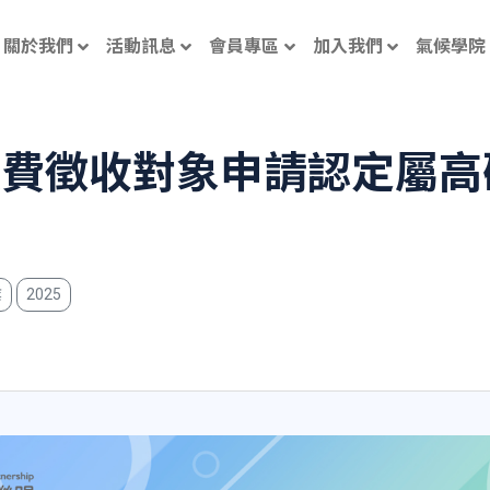
關於我們
活動訊息
會員專區
加入我們
氣候學院
碳費徵收對象申請認定屬高
業
2025