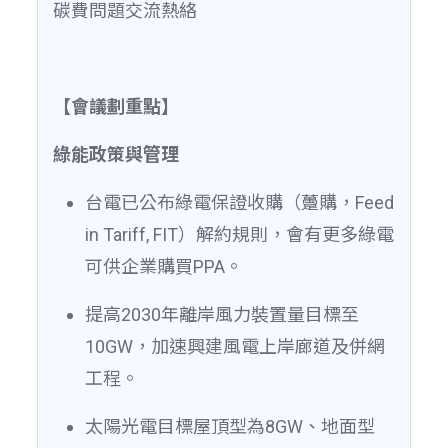
碳費問題交流熱絡
【會議劃重點】
綠能政策與管理
台電已公布綠電保證收購（躉購，Feed
in Tariff, FIT）解約規則，會有更多綠電
可供企業購買PPA。
提高2030年離岸風力裝置量目標至
10GW，加速興建風電上岸廊道及併網
工程。
太陽光電目標屋頂型為8GW、地面型